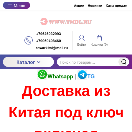
Меню
Акции
Новинки
Хиты продаж
+79646032993
+79069408460
Войти
Корзина (
0
)
towarkitai@mail.ru
Каталог
Whatsapp
|
TG
Доставка из
Китая под ключ