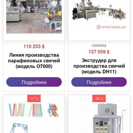
110 253
$
198306$
127 059
$
Линия производства
Экструдер для
парафиновых свечей
производства свечей
(модель O7000)
(модель DH11)
Подробнее
Подробнее
-17 %
-26 %