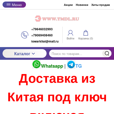
Меню
Акции
Новинки
Хиты продаж
+79646032993
+79069408460
Войти
Корзина (
0
)
towarkitai@mail.ru
Каталог
Whatsapp
|
TG
Доставка из
Китая под ключ