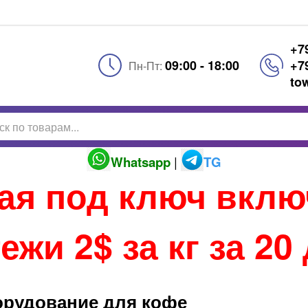
+7
09:00 - 18:00
+7
Пн-Пт:
to
Whatsapp
|
TG
тая под ключ вкл
ежи 2$ за кг за 20
рудование для кофе