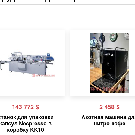
143 772
$
2 458
$
Станок для упаковки
Азотная машина дл
капсул Nespresso в
нитро-кофе
коробку KK10