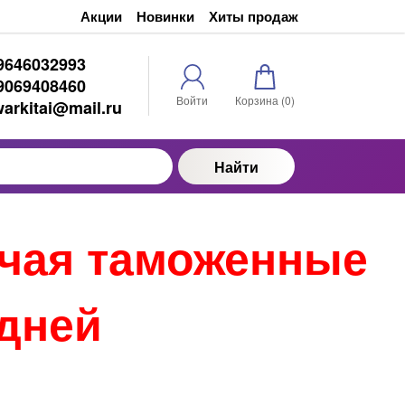
Акции
Новинки
Хиты продаж
9646032993
9069408460
Войти
Корзина (
0
)
warkitai@mail.ru
Найти
ючая таможенные
 дней