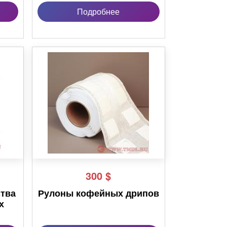
Подробнее
300
$
ства
Рулоны кофейных дрипов
х