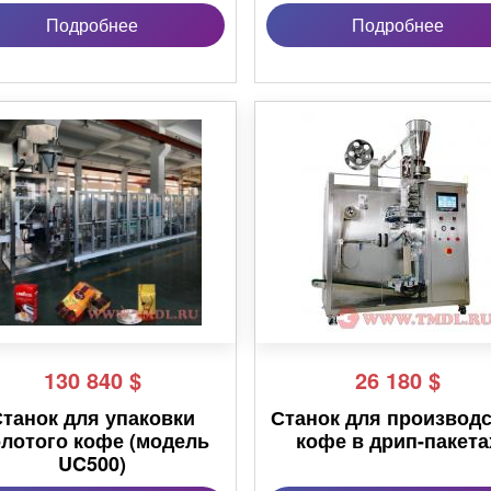
Подробнее
Подробнее
130 840
$
26 180
$
Станок для упаковки
Станок для производ
лотого кофе (модель
кофе в дрип-пакета
UC500)