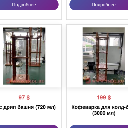
Подробнее
Подробнее
97
$
199
$
с дрип башня (720 мл)
Кофеварка для колд-
(3000 мл)