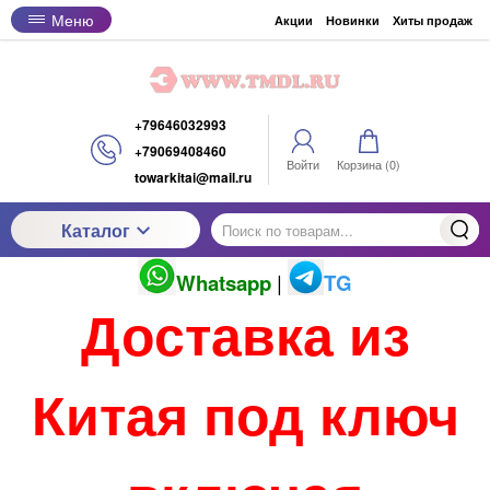
Меню
Акции
Новинки
Хиты продаж
+79646032993
+79069408460
Войти
Корзина (
0
)
towarkitai@mail.ru
Каталог
Whatsapp
|
TG
Доставка из
Китая под ключ