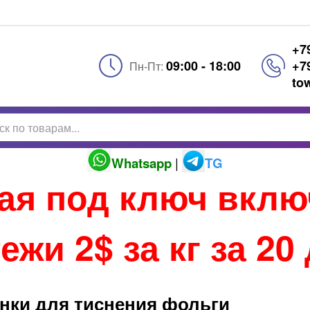
+7
09:00 - 18:00
+7
Пн-Пт:
to
Whatsapp
|
TG
тая под ключ вкл
ежи 2$ за кг за 20
нки для тиснения фольги