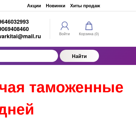
Акции
Новинки
Хиты продаж
9646032993
9069408460
Войти
Корзина (
0
)
warkitai@mail.ru
Найти
ючая таможенные
 дней