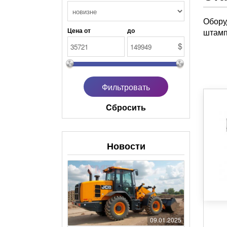
Обору
Цена от
до
штамп
$
Cбросить
Новости
09.01.2025