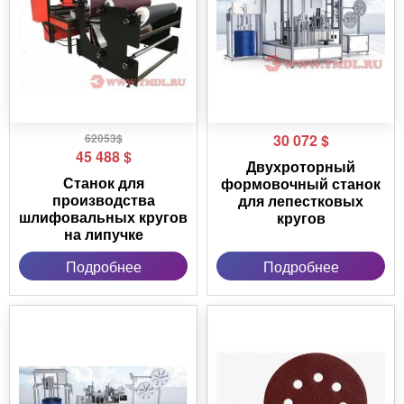
62053$
30 072
$
45 488
$
Двухроторный
Станок для
формовочный станок
производства
для лепестковых
шлифовальных кругов
кругов
на липучке
Подробнее
Подробнее