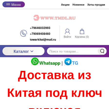
Меню
Акции
Новинки
Хиты продаж
+79646032993
+79069408460
Войти
Корзина (
0
)
towarkitai@mail.ru
Каталог
Whatsapp
|
TG
Доставка из
Китая под ключ