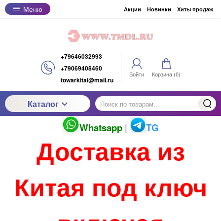
Меню
Акции
Новинки
Хиты продаж
+79646032993
+79069408460
Войти
Корзина (
0
)
towarkitai@mail.ru
Каталог
Whatsapp
|
TG
Доставка из
Китая под ключ