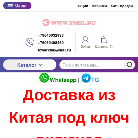
Меню
Акции
Новинки
Хиты продаж
+79646032993
+79069408460
Войти
Корзина (
0
)
towarkitai@mail.ru
Каталог
Whatsapp
|
TG
Доставка из
Китая под ключ