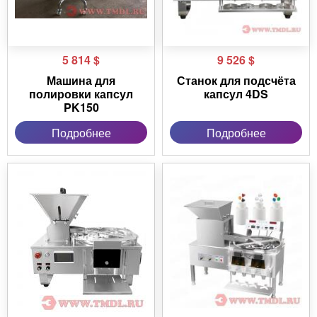
5 814
$
9 526
$
Машина для
Станок для подсчёта
полировки капсул
капсул 4DS
PK150
Подробнее
Подробнее