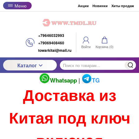
Меню
Акции
Новинки
Хиты продаж
+79646032993
+79069408460
Войти
Корзина (
0
)
towarkitai@mail.ru
Каталог
Whatsapp
|
TG
Доставка из
Китая под ключ