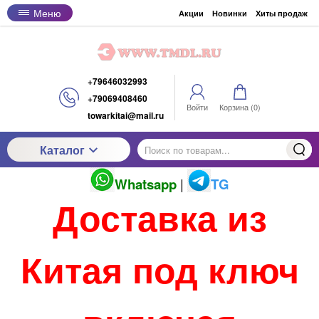
Меню
Акции
Новинки
Хиты продаж
+79646032993
+79069408460
Войти
Корзина (
0
)
towarkitai@mail.ru
Каталог
Whatsapp
|
TG
Доставка из
Китая под ключ