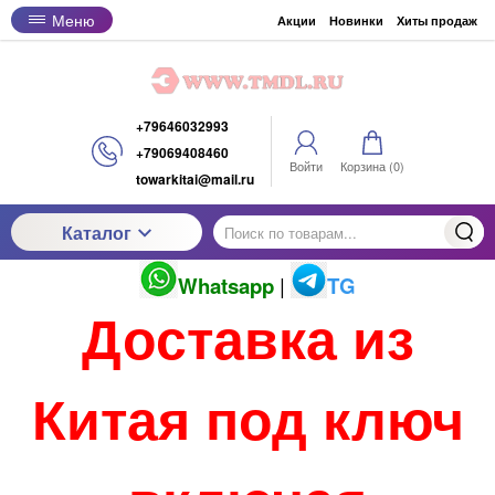
Меню
Акции
Новинки
Хиты продаж
+79646032993
+79069408460
Войти
Корзина (
0
)
towarkitai@mail.ru
Каталог
Whatsapp
|
TG
Доставка из
Китая под ключ