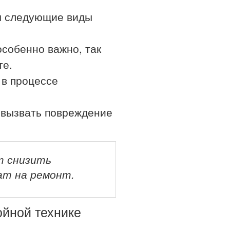
ны следующие виды
особенно важно, так
те.
 в процессе
 вызвать повреждение
т снизить
ат на ремонт.
ойной технике