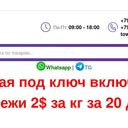
+7
09:00 - 18:00
+7
Пн-Пт:
to
Whatsapp
|
TG
тая под ключ вкл
ежи 2$ за кг за 20