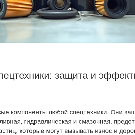
пецтехники: защита и эффек
вые компоненты любой спецтехники. Они з
пливная, гидравлическая и смазочная, пред
частиц, которые могут вызывать износ и дор