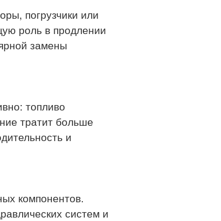
оры, погрузчики или
щую роль в продлении
лярной замены
вно: топливо
ание тратит больше
одительность и
ных компонентов.
равлических систем и