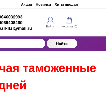
Акции
Новинки
Хиты продаж
9646032993
9069408460
Войти
Корзина (
0
)
warkitai@mail.ru
Найти
ючая таможенные
 дней