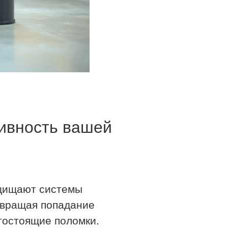
тивность вашей
ащищают системы
отвращая попадание
огостоящие поломки.