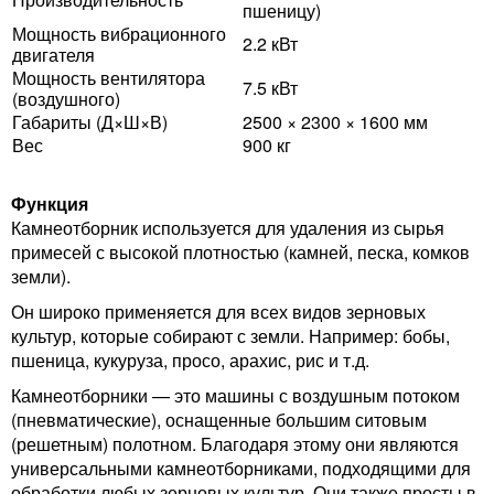
пшеницу)
Мощность вибрационного
2.2 кВт
двигателя
Мощность вентилятора
7.5 кВт
(воздушного)
Габариты (Д×Ш×В)
2500 × 2300 × 1600 мм
Вес
900 кг
Функция
Камнеотборник используется для удаления из сырья
примесей с высокой плотностью (камней, песка, комков
земли).
Он широко применяется для всех видов зерновых
культур, которые собирают с земли. Например: бобы,
пшеница, кукуруза, просо, арахис, рис и т.д.
Камнеотборники — это машины с воздушным потоком
(пневматические), оснащенные большим ситовым
(решетным) полотном. Благодаря этому они являются
универсальными камнеотборниками, подходящими для
обработки любых зерновых культур. Они также просты в