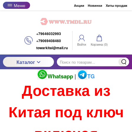
Меню
Акции
Новинки
Хиты продаж
+79646032993
+79069408460
Войти
Корзина (
0
)
towarkitai@mail.ru
Каталог
Whatsapp
|
TG
Доставка из
Китая под ключ