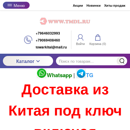
Меню
Акции
Новинки
Хиты продаж
+79646032993
+79069408460
Войти
Корзина (
0
)
towarkitai@mail.ru
Каталог
Whatsapp
|
TG
Доставка из
Китая под ключ