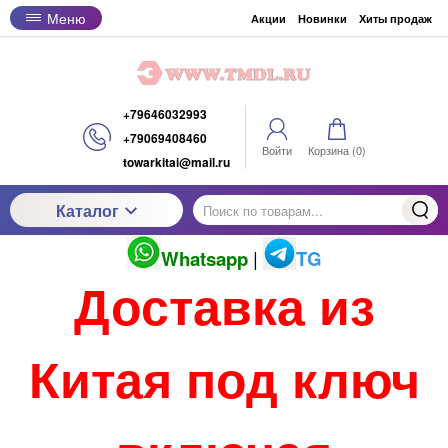
Меню
Акции
Новинки
Хиты продаж
+79646032993
+79069408460
Войти
Корзина (
0
)
towarkitai@mail.ru
Каталог
Whatsapp
|
TG
Доставка из
Китая под ключ