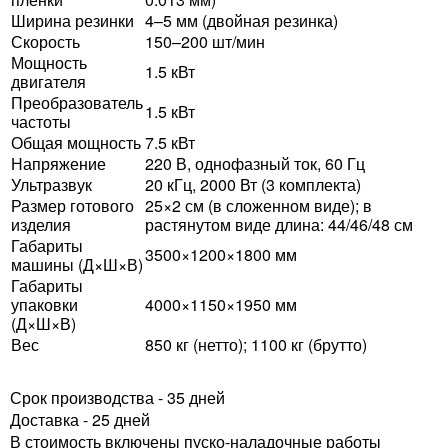
Ширина резинки
4–5 мм (двойная резинка)
Скорость
150–200 шт/мин
Мощность
1.5 кВт
двигателя
Преобразователь
1.5 кВт
частоты
Общая мощность
7.5 кВт
Напряжение
220 В, однофазный ток, 60 Гц
Ультразвук
20 кГц, 2000 Вт (3 комплекта)
Размер готового
25×2 см (в сложенном виде); в
изделия
растянутом виде длина: 44/46/48 см
Габариты
3500×1200×1800 мм
машины (Д×Ш×В)
Габариты
упаковки
4000×1150×1950 мм
(Д×Ш×В)
Вес
850 кг (нетто); 1100 кг (брутто)
Срок производства - 35 дней
Доставка - 25 дней
В стоимость включены пуско-наладочные работы