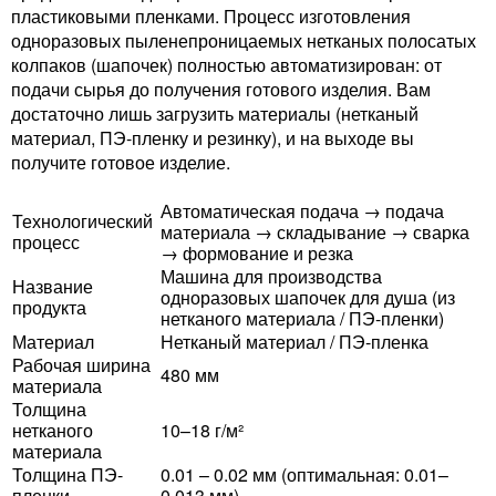
пластиковыми пленками. Процесс изготовления
одноразовых пыленепроницаемых нетканых полосатых
колпаков (шапочек) полностью автоматизирован: от
подачи сырья до получения готового изделия. Вам
достаточно лишь загрузить материалы (нетканый
материал, ПЭ-пленку и резинку), и на выходе вы
получите готовое изделие.
Автоматическая подача → подача
Технологический
материала → складывание → сварка
процесс
→ формование и резка
Машина для производства
Название
одноразовых шапочек для душа (из
продукта
нетканого материала / ПЭ-пленки)
Материал
Нетканый материал / ПЭ-пленка
Рабочая ширина
480 мм
материала
Толщина
нетканого
10–18 г/м²
материала
Толщина ПЭ-
0.01 – 0.02 мм (оптимальная: 0.01–
пленки
0.013 мм)