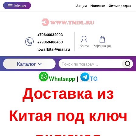
Меню
Акции
Новинки
Хиты продаж
+79646032993
+79069408460
Войти
Корзина (
0
)
towarkitai@mail.ru
Каталог
Whatsapp
|
TG
Доставка из
Китая под ключ