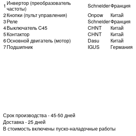
Инвертор (преобразователь
1
Schneider
Франция
частоты)
2
Кнопки (пульт управления)
Onpow
Китай
3
Реле
Schneider
Франция
4
Выключатель C45
CHNT
Китай
5
Контактор
CHNT
Китай
6
Основной двигатель (мотор)
Dasu
Китай
7
Подшипник
IGUS
Германия
Срок производства - 45-50 дней
Доставка - 25 дней
В стоимость включены пуско-наладочные работы