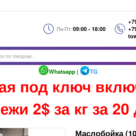
+7
09:00 - 18:00
+7
Пн-Пт:
to
Whatsapp
|
TG
тая под ключ вкл
ежи 2$ за кг за 20
Маслобойка (10