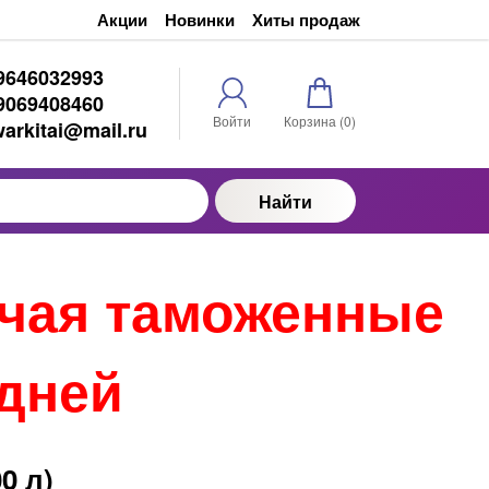
Акции
Новинки
Хиты продаж
9646032993
9069408460
Войти
Корзина (
0
)
warkitai@mail.ru
Найти
ючая таможенные
 дней
0 л)