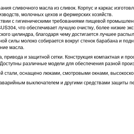
ния сливочного масла из сливок. Корпус и каркас изгото
зводств, молочных цехов и фермерских хозяйств.
ствии с гигиеническими требованиями пищевой промышленно
S304, что обеспечивает лучшую очистку, более низкие эк
кого цилиндра, благодаря чему достигается лучшее распы
ой силы молоко собирается вокруг стенок барабана и подн
ние масла.
а, привода и защитной сетки. Конструкция компактная и пр
. Доступны различные модели для обеспечения разной прои
й стали, оснащено люками, смотровыми окнами, высокоско
 аварийным выключателем и другими средствами защиты п