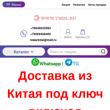
Меню
Акции
Новинки
Хиты продаж
+79646032993
+79069408460
Войти
Корзина (
0
)
towarkitai@mail.ru
Каталог
Whatsapp
|
TG
Доставка из
Китая под ключ