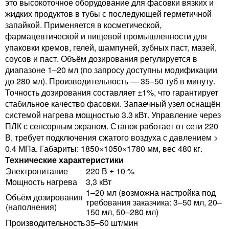
это высокоточное оборудование для фасовки вязких и
жидких продуктов в тубы с последующей герметичной
запайкой. Применяется в косметической,
фармацевтической и пищевой промышленности для
упаковки кремов, гелей, шампуней, зубных паст, мазей,
соусов и паст. Объём дозирования регулируется в
диапазоне 1–20 мл (по запросу доступны модификации
до 280 мл). Производительность — 35–50 туб в минуту.
Точность дозирования составляет ±1%, что гарантирует
стабильное качество фасовки. Запаечный узел оснащён
системой нагрева мощностью 3.3 кВт. Управление через
ПЛК с сенсорным экраном. Станок работает от сети 220
В, требует подключения сжатого воздуха с давлением >
0.4 МПа. Габариты: 1850×1050×1780 мм, вес 480 кг.
Технические характеристики
Электропитание
220 В ± 10 %
Мощность нагрева
3,3 кВт
1–20 мл (возможна настройка под
Объём дозирования
требования заказчика: 3–50 мл, 20–
(наполнения)
150 мл, 50–280 мл)
Производительность
35–50 шт/мин