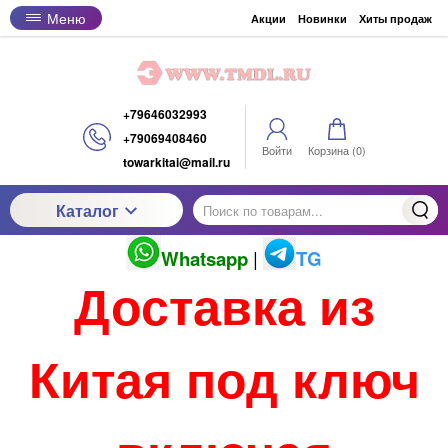
Меню
Акции
Новинки
Хиты продаж
+79646032993
+79069408460
Войти
Корзина (
0
)
towarkitai@mail.ru
Каталог
Whatsapp
|
TG
Доставка из
Китая под ключ