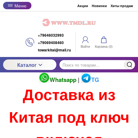
Меню
Акции
Новинки
Хиты продаж
+79646032993
+79069408460
Войти
Корзина (
0
)
towarkitai@mail.ru
Каталог
Whatsapp
|
TG
Доставка из
Китая под ключ