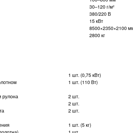
30–120 г/м²
380/220 В
15 кВт
8500×2350×2100 м
2800 кг
1 шт. (0,75 кВт)
олотном
1 шт. (110 Вт)
и рулона
2 шт.
2 шт.
та
2 шт.
ения
1 шт. (5 кг)
полотна)
1 шт.