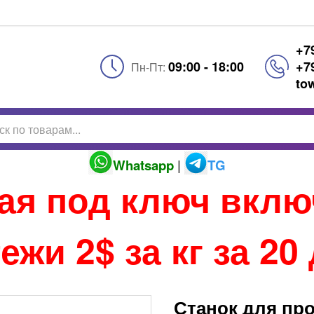
+7
09:00 - 18:00
+7
Пн-Пт:
to
Whatsapp
|
TG
тая под ключ вкл
ежи 2$ за кг за 20
Станок для пр