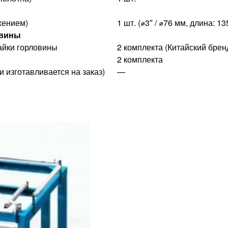
жением)
1 шт. (⌀3″ / ⌀76 мм, длина: 1
овины
айки горловины
2 комплекта (Китайский бренд
2 комплекта
 изготавливается на заказ)
—