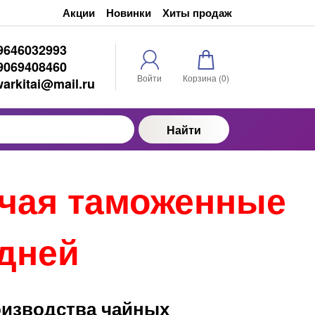
Акции
Новинки
Хиты продаж
9646032993
9069408460
Войти
Корзина (
0
)
warkitai@mail.ru
Найти
ючая таможенные
 дней
оизводства чайных