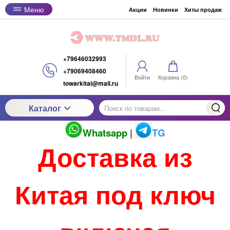
Меню
Акции
Новинки
Хиты продаж
+79646032993
+79069408460
Войти
Корзина (
0
)
towarkitai@mail.ru
Каталог
Whatsapp
|
TG
Доставка из
Китая под ключ