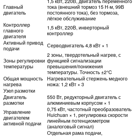
1,5 кВт, 220В, двигатель переменного
Главный
тока (внешний тормоз 15 Н·м, 99В
двигатель
постоянного тока), без тормоза,
лёгкое обслуживание
Контроллер
1,5 кВт, 220В, инверторный
главного
контроллер
двигателя
Активный привод
Серводвигатель 4,8 кВт × 1
подачи
2 зоны, твердотельный нагрев, с
Зоны регулировки
функцией сигнализации
температуры
превышения/понижения
температуры. Точность ±2°C
Общая мощность
Нагревательный стержень медного
нагрева
ножа: 1,2 кВт × 3
Узел размотки
Двигатель
550 Вт, редукторный двигатель с
размотки
алюминиевым корпусом × 1
0,75 кВт, частотный преобразователь
Управление
Huichuan × 1, регулировка скорости
двигателем
линейным потенциометром
активной подачи
(аналоговый сигнал)
Отдельная рама подачи,