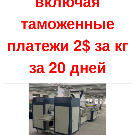
включая
таможенные
платежи 2$ за кг
за 20 дней