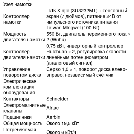
Узел намотки
ПЛК Xinjie (3U3232MT) + сенсорный
Контроллер
экран (7 дюймов), питание 24В от
намотки
импульсного источника питания
Taiwan Mingwei (100 Вт)
Мощность
550 Вт, двигатель переменного тока ×
двигателя намотки
2 (Wuhu)
0,75 кВт, инверторный контроллер
Контроллер
Huichuan × 2, регулировка скорости
двигателя намотки
линейным потенциометром
(аналоговый сигнал)
Управление
Серво 1,0 × 1, поворот диска влево-
поворотом диска
вправо, независимый счётчик
Электрическая
комплектация
оборудования
Контакторы
Schneider
Электромагнитные
Airtac
клапаны
Подшипники
Aerbin
Общая мощность
Около 19,5 кВт
Потребляемая
Около 6 кВт/ч