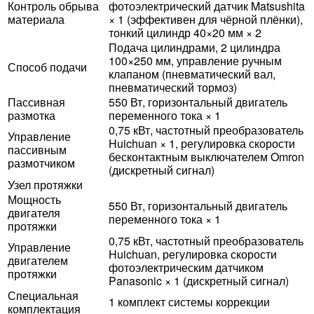
Контроль обрыва
фотоэлектрический датчик Matsushita
материала
× 1 (эффективен для чёрной плёнки),
тонкий цилиндр 40×20 мм × 2
Подача цилиндрами, 2 цилиндра
100×250 мм, управление ручным
Способ подачи
клапаном (пневматический вал,
пневматический тормоз)
Пассивная
550 Вт, горизонтальный двигатель
размотка
переменного тока × 1
0,75 кВт, частотный преобразователь
Управление
Huichuan × 1, регулировка скорости
пассивным
бесконтактным выключателем Omron
размотчиком
(дискретный сигнал)
Узел протяжки
Мощность
550 Вт, горизонтальный двигатель
двигателя
переменного тока × 1
протяжки
0,75 кВт, частотный преобразователь
Управление
Huichuan, регулировка скорости
двигателем
фотоэлектрическим датчиком
протяжки
Panasonic × 1 (дискретный сигнал)
Специальная
1 комплект системы коррекции
комплектация