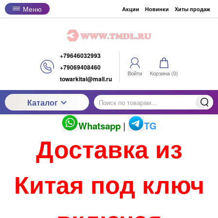
Меню
Акции
Новинки
Хиты продаж
+79646032993
+79069408460
Войти
Корзина (
0
)
towarkitai@mail.ru
Каталог
Whatsapp
|
TG
Доставка из
Китая под ключ