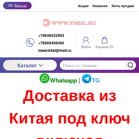
Меню
Акции
Новинки
Хиты продаж
+79646032993
+79069408460
Войти
Корзина (
0
)
towarkitai@mail.ru
Каталог
Whatsapp
|
TG
Доставка из
Китая под ключ