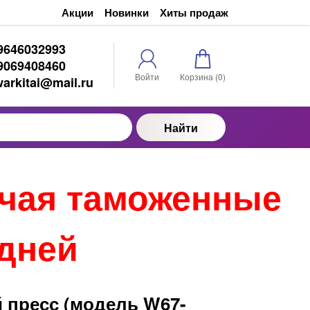
Акции
Новинки
Хиты продаж
9646032993
9069408460
Войти
Корзина (
0
)
warkitai@mail.ru
Найти
ючая таможенные
 дней
 пресс (модель W67-