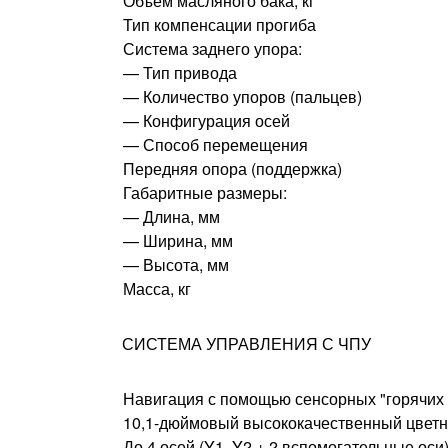
Объем масляного бака, кг
Тип компенсации прогиба
Система заднего упора:
— Тип привода
— Количество упоров (пальцев)
— Конфигурация осей
— Способ перемещения
Передняя опора (поддержка)
Габаритные размеры:
— Длина, мм
— Ширина, мм
— Высота, мм
Масса, кг
СИСТЕМА УПРАВЛЕНИЯ С ЧПУ
Навигация с помощью сенсорных "горячих
10,1-дюймовый высококачественный цветн
До 4 осей (Y1, Y2 + 2 вспомогательные оси