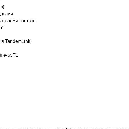
и)
зделий
ателями частоты
 Y
ия TandemLink)
ile-53TL