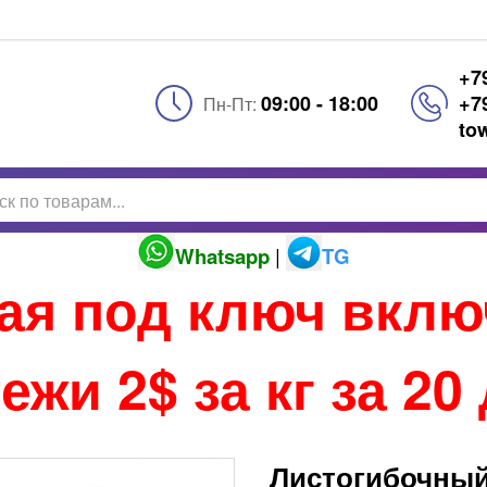
+7
09:00 - 18:00
+7
Пн-Пт:
to
Whatsapp
|
TG
тая под ключ вкл
ежи 2$ за кг за 20
Листогибочный